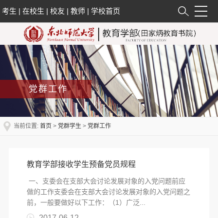
考生
|
在校生
|
校友
|
教师
|
学校首页
党群工作
当前位置:
首页
>
党群学生
>
党群工作
教育学部接收学生预备党员规程
一、支委会在支部大会讨论发展对象的入党问题前应
做的工作支委会在支部大会讨论发展对象的入党问题之
前，一般要做好以下工作：（1）广泛...
2017-06-12