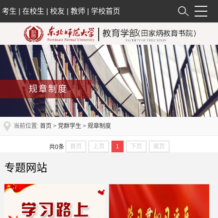
考生
|
在校生
|
校友
|
教师
|
学校首页
规章制度
当前位置:
首页
>
党群学生
>
规章制度
首页
上页
1
下页
尾页
共0条
专题网站