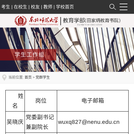
考生
|
在校生
|
校友
|
教师
|
学校首页
学生工作组
当前位置:
首页
>
党群学生
姓
岗位
电子邮箱
名
党委副书记
吴晓庆
wuxq827@nenu.edu.cn
兼副院长