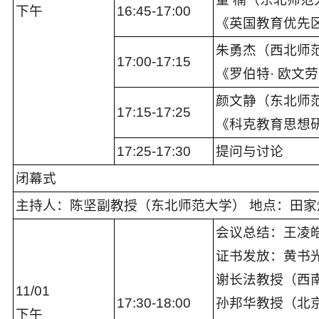
下午
16:45-1
7
:
00
《英国教育优先
朱勇杰（西北师
1
7
:
00
-1
7:
15
《罗伯特· 欧文
颜文静（东北师
1
7
:
1
5
-1
7:
25
《科克教育思想
1
7
:
2
5
-1
7:
30
提问与讨论
闭幕式
主持
人：
陈坚副
教授（
东北师范
大学）
地点：田家
会议总结：王凌
证书发放：黄书
谢长法教授（西
11
/
0
1
1
7
:
30-
1
8
:
00
孙邦华教授（北
下午