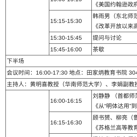
《美国约翰逊政府
韩雨男（东北师
1
5:15
-1
5:30
《改革开放以来
1
5
:
3
0-1
5
:4
5
提问与讨论
1
5
:4
5
-
16
:00
茶歇
下半场
会议时间：16:00-1
7
:
30
地点：
田家炳教育书院 30
主持人：
黄明喜
教授（
华南
师范大学）、
李娟副
教
刘静静 （首都师
16:00-16:15
《从“明体达用
顾书赟、柳亮（
16:15-16:30
《苏格兰高等教