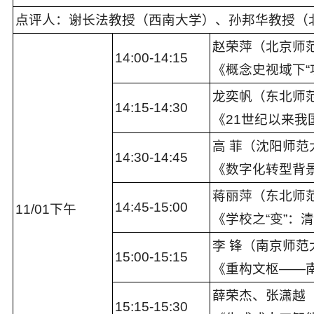
点评
人：
谢长法
教授
（
西南
大学）
、
孙邦华
教授（
赵荣萍（北京师
14:00
-
14:15
《概念史视域下“
龙奕帆（东北师
14:15
-1
4:30
《21世纪以来
高 菲（沈阳师范
1
4
:
3
0-1
4:45
《数字化转型背
蒋丽萍（东北师
1
4
:
45
-1
5:00
11
/
01
下午
《学校之“变”：
李 锋（南京师范
1
5
:
00
-
15:15
《重构文枢——
薛荣杰、张潇越
1
5:15
-1
5:30