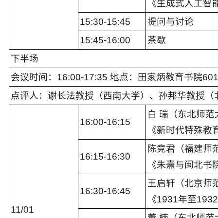
《生成式人工智
1
5
:
3
0-1
5
:4
5
提问与讨论
1
5
:4
5
-
16
:00
茶歇
下半场
会议时间：16:00-1
7
:
35
地点：
田家炳教育书院60
点评
人：
谢长法
教授
（
西南
大学）
、
孙邦华
教授（
白 瑞（东北师范
16:00-16:15
《新时代特殊教
陈竞君（福建师
16:15-16:30
《朱熹与闽北书
王启轩（北京师
16:30-16:45
《1931年至1
11
/
0
1
董 楠（东北师范