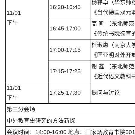
杨祎卓（华东师
16:30-16:45
《当代德国双元
11
/
0
1
下午
高 昕 （东北师
16:45-1
7:00
《传统书院德育
杜淑惠（南京大
1
7
:
00
-1
7:
15
《匡亚明对外开
谢 鑫 （东北师
1
7
:
1
5
-1
7:
25
《近代语文教科
11
/
0
1
17:
25
-17:
30
提问与讨论
下午
第三分会场
中外教育史研究的方法新探
会议时间：14
:
00-16:0
0
地点：
田家炳教育书院60