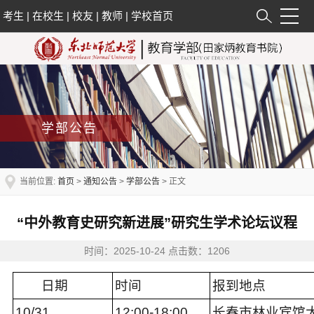
考生
|
在校生
|
校友
|
教师
|
学校首页
学部公告
当前位置:
首页
>
通知公告
>
学部公告
> 正文
“中外教育史研究新进展”研究生学术论坛议程
时间：2025-10-24 点击数：
1206
日期
时间
报
到
地点
10
/
31
12
:
0
0-
18
:00
长春市林业宾馆