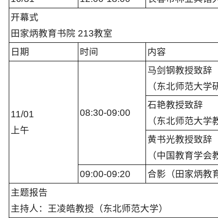
开幕式
田家炳教育书院 213教室
日期
时间
内容
马剑钢教授致辞
（东北师范大学研
石艳教授致辞
08:
30
-09:
00
11
/
0
1
（东北师范大学教
上午
黄书光教授致辞
（中国教育学会
09:
00
-09:
2
0
合影
（
田家炳教
主题报告
主持人：
王凌皓
教授（
东北
师范大学）