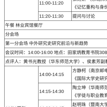
1
1
:
0
0-11:
2
0
《记忆重构与身
11:
2
0-11:
3
0
提问与讨论
午餐 林业宾馆餐厅
分会场
第一分会场
中外研究史研究前沿与新趋势
会议时间：1
4
:
00-16:00
地点：
田家炳教育书院30
点评
人：
黄书光
教授（
华东
师范大学
）、
侯素芳副
方静柯（南京邮
14:00
-
14:15
《国际大学史研究
陶立坤（华南师
14:15
-1
4:30
《学徒与职业教育
赵明珠（暨南大