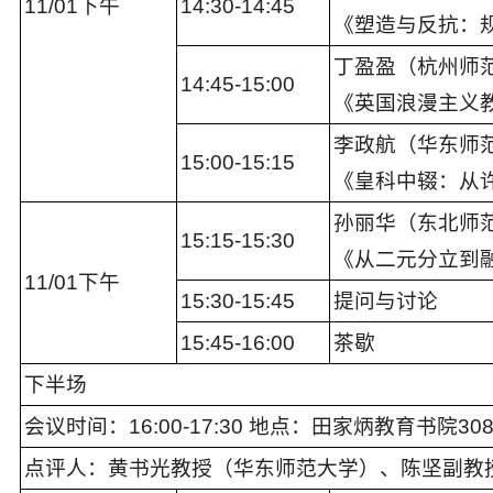
11/01下午
1
4
:
3
0-1
4:45
《塑造与反抗：
丁盈盈（杭州师
1
4
:
45
-1
5:00
《英国浪漫主义
李政航（华东师
1
5
:
00
-
15:15
《皇科中辍：从
孙丽华（东北师
1
5:15
-1
5:30
《从二元分立到
11
/
0
1下午
1
5
:
3
0-1
5
:4
5
提问与讨论
1
5
:4
5
-
16
:00
茶歇
下半场
会议时间：16:00-1
7
:
30
地点：
田家炳教育书院30
点评
人：
黄书光
教授（
华东
师范大学
）、
陈坚副教