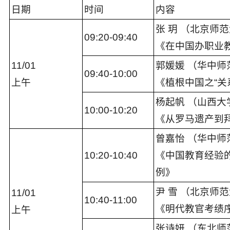
日期
时间
内容
张 玥 （北京师
09:
20
-
09
:
40
《在中国办职业
11
/
0
1
郭媛媛 （华中师
09:
40
-
10
:
0
0
上午
《植根中国之“关
杨起帆 （山西大
10
:
0
0-10:
2
0
《从罗马遗产到
曾嘉怡 （华中师
10:
2
0-10:
4
0
《中国教育经验的
例》
尹 雪 （北京师
11
/
0
1
10:
4
0-1
1
:
0
0
《明代教官考绩
上午
张诗妍 （东北师