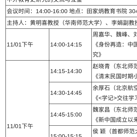
会议时间：14
:
00-16:0
0
地点：
田家炳教育书院 30
主持人：
黄明喜
教授（
华南
师范大学）、
李娟副
教
周嘉华、魏峰、
11
/
0
1下午
14:00
-
14:15
《身份再造：中
究》
赵晓青（东北师
14:15
-1
4:30
《清末民国时期
余厚石（北京航
1
4
:
3
0-1
4:45
《<学记>交往学
魏家昌（东北师
1
4
:
45
-1
5:00
《新中国成立以
11
/
0
1下午
侯 颖（首都师范
1
5
:
00
-
15:15