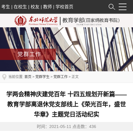
考生
|
在校生
|
校友
|
教师
|
学校首页
党群工作
当前位置:
首页
>
党群学生
>
党群工作
> 正文
学两会精神庆建党百年 十四五规划开新篇——
教育学部离退休党支部线上《荣光百年，盛世
华章》主题党日活动纪实
时间：2021-05-11 点击数：
436