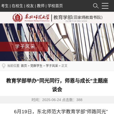
考生
|
在校生
|
校友
|
教师
|
学校首页
学子风采
当前位置:
首页
>
党群学生
>
学子风采
> 正文
教育学部举办“同光同行，师恩与成长”主题座
谈会
时间：2025-06-24 点击数：
388
6月19日，东北师范大学教育学部“师路同光”