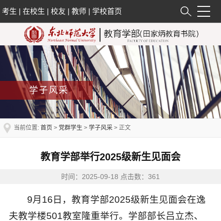
考生
|
在校生
|
校友
|
教师
|
学校首页
学子风采
当前位置:
首页
>
党群学生
>
学子风采
> 正文
教育学部举行2025级新生见面会
时间：2025-09-18 点击数：
361
9月16日，教育学部2025级新生见面会在逸
夫教学楼501教室隆重举行。学部部长吕立杰、