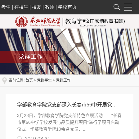
考生
|
在校生
|
校友
|
教师
|
学校首页
党群工作
当前位置:
首页
>
党群学生
>
党群工作
学部教育学院党支部深入长春市56中开展党支部特色立项活动
​3月28日，学部教育学院党支部特色立项活动——“长春
市第56中学学校发展与品质提升项目”举行了项目启动
仪式。学部教育学院10余名党员、...
2019-03-31