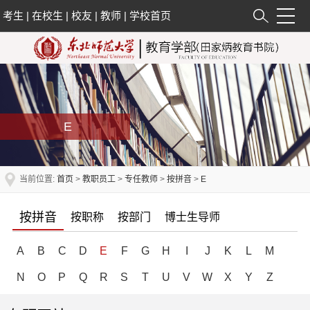
考生
|
在校生
|
校友
|
教师
|
学校首页
E
当前位置:
首页
>
教职员工
>
专任教师
>
按拼音
>
E
按拼音
按职称
按部门
博士生导师
A
B
C
D
E
F
G
H
I
J
K
L
M
N
O
P
Q
R
S
T
U
V
W
X
Y
Z