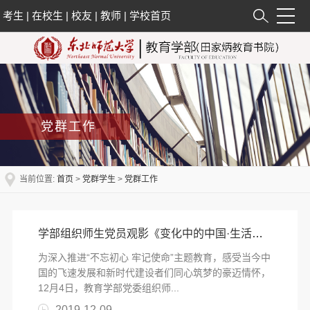
考生
|
在校生
|
校友
|
教师
|
学校首页
党群工作
当前位置:
首页
>
党群学生
>
党群工作
学部组织师生党员观影《变化中的中国·生活因你而火热》
​为深入推进“不忘初心 牢记使命”主题教育，感受当今中
国的飞速发展和新时代建设者们同心筑梦的豪迈情怀，
12月4日，教育学部党委组织师...
2019-12-09