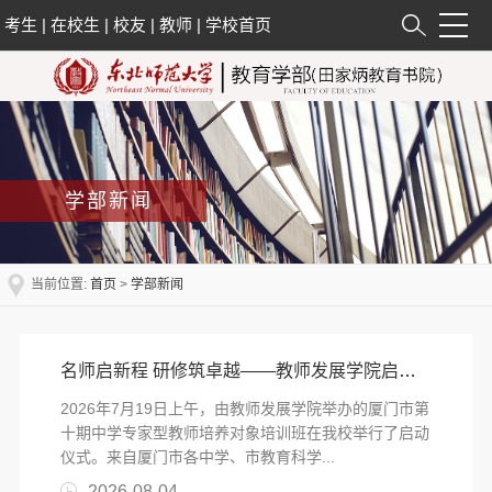
考生
|
在校生
|
校友
|
教师
|
学校首页
学部新闻
当前位置:
首页
>
学部新闻
名师启新程 研修筑卓越——教师发展学院启动厦门市第十期中学专家型教师培养对象培训项
2026年7月19日上午，由教师发展学院举办的厦门市第
十期中学专家型教师培养对象培训班在我校举行了启动
仪式。来自厦门市各中学、市教育科学...
2026-08-04